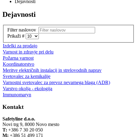
Dejavnosti
Dejavnosti
Filter naslovov
Prikaži #
Izdelki za prodajo
Varnost in zdravje pri delu
Požarna varnost
Koordinatorstvo
Meritve električnih instalacij in strelovodnih naprav
Svetovalec za kemikalije
Varnostni svetovalec za prevoz nevarnega blaga (ADR)
Varstvo okolja - ekologija
Immunomaryn
Kontakt
Safetyline d.o.o.
Novi trg 9, 8000 Novo mesto
T:
+386 7 30 20 050
M:
+386 51 499 171