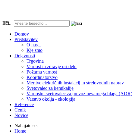
Išči...
Domov
Predstavitev
O nas...
Kje smo
Dejavnosti
Trgovina
Varnost in zdravje pri delu
Požarna varnost
Koordinatorstvo
Meritve električnih instalacij in strelovodnih naprav
Svetovalec za kemikalije
Varnostni svetovalec za prevoz nevarnega blaga (ADR)
Varstvo okolja - ekologija
Reference
Cenik
Novice
Nahajate se:
Home