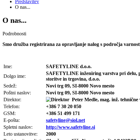
Predstavitev
O nas...
O nas...
Podrobnosti
Smo družba registrirana za opravljanje nalog s področja varnosti
Ime:
SAFETYLINE d.o.o.
SAFETYLINE inženiring varstva pri delu, 
Dolgo ime:
storitve in trgovina, d.o.o.
Sedež:
Novi trg 09, SI-8000 Novo mesto
Poštni naslov:
Novi trg 09, SI-8000 Novo mesto
Direktor:
Peter Medle, mag. inž. tehnične 
Telefon:
+386 7 30 20 050
GSM:
+386 51 499 171
E-pošta:
safetyline@siol.net
Spletni naslov:
http://www.safetyline.si
Leto ustanovitve:
2000