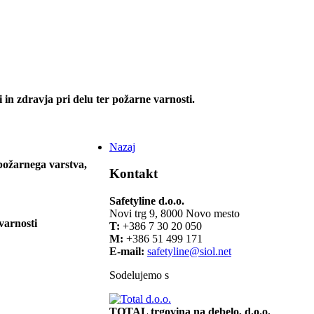
 in zdravja pri delu ter požarne varnosti.
Nazaj
požarnega varstva,
Kontakt
Safetyline d.o.o.
Novi trg 9, 8000 Novo mesto
varnosti
T:
+386 7 30 20 050
M:
+386 51 499 171
E-mail:
safetyline@siol.net
Sodelujemo s
TOTAL trgovina na debelo, d.o.o.