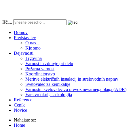
Išči...
Domov
Predstavitev
O nas...
Kje smo
Dejavnosti
Trgovina
Varnost in zdravje pri delu
Požarna varnost
Koordinatorstvo
Meritve električnih instalacij in strelovodnih naprav
Svetovalec za kemikalije
Varnostni svetovalec za prevoz nevarnega blaga (ADR)
Varstvo okolja - ekologija
Reference
Cenik
Novice
Nahajate se:
Home