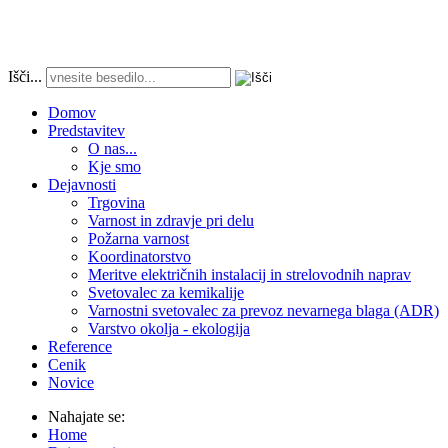
Išči...
Domov
Predstavitev
O nas...
Kje smo
Dejavnosti
Trgovina
Varnost in zdravje pri delu
Požarna varnost
Koordinatorstvo
Meritve električnih instalacij in strelovodnih naprav
Svetovalec za kemikalije
Varnostni svetovalec za prevoz nevarnega blaga (ADR)
Varstvo okolja - ekologija
Reference
Cenik
Novice
Nahajate se:
Home